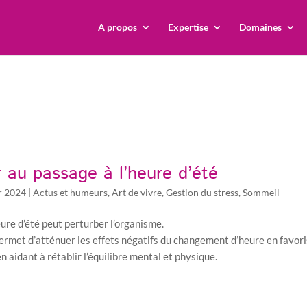
A propos
Expertise
Domaines
 au passage à l’heure d’été
r 2024
|
Actus et humeurs
,
Art de vivre
,
Gestion du stress
,
Sommeil
eure d’été peut perturber l’organisme.
ermet d’atténuer les effets négatifs du changement d’heure en favor
en aidant à rétablir l’équilibre mental et physique.