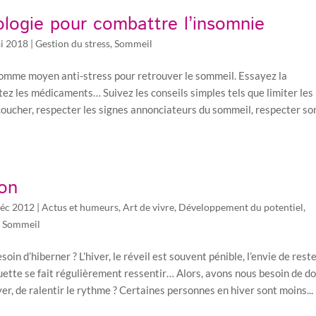
ologie pour combattre l’insomnie
i 2018
|
Gestion du stress
,
Sommeil
comme moyen anti-stress pour retrouver le sommeil. Essayez la
itez les médicaments… Suivez les conseils simples tels que limiter les
coucher, respecter les signes annonciateurs du sommeil, respecter so
ion
éc 2012
|
Actus et humeurs
,
Art de vivre
,
Développement du potentiel
,
,
Sommeil
oin d’hiberner ? L’hiver, le réveil est souvent pénible, l’envie de rest
uette se fait régulièrement ressentir… Alors, avons nous besoin de d
er, de ralentir le rythme ? Certaines personnes en hiver sont moins...