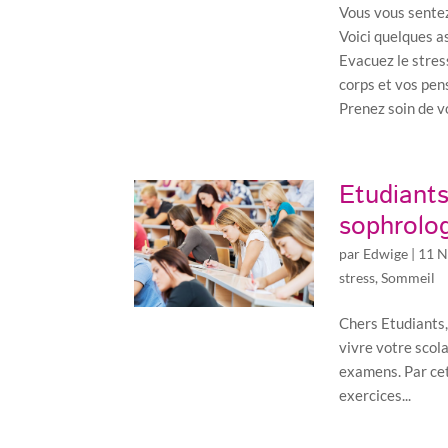
Vous vous sente
Voici quelques a
Evacuez le stres
corps et vos pen
Prenez soin de v
Etudiants
sophrolo
par
Edwige
|
11 N
stress
,
Sommeil
Chers Etudiants,
vivre votre scol
examens. Par cet
exercices...