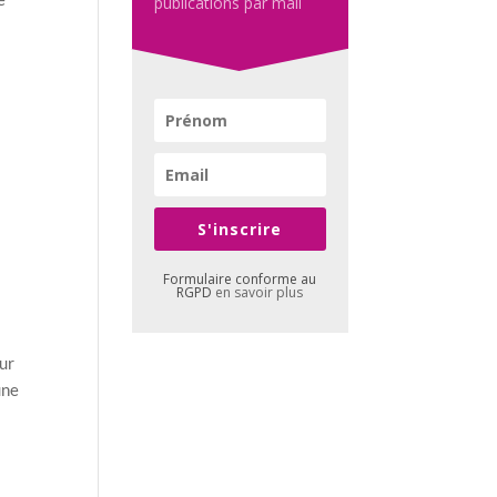
publications par mail
S'inscrire
Formulaire conforme au
RGPD
en savoir plus
our
une