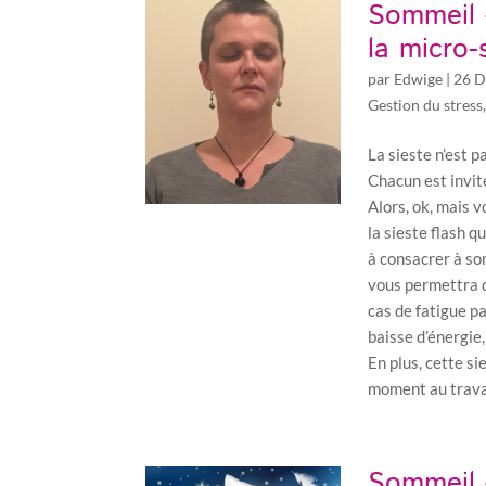
Sommeil 
la micro-
par
Edwige
|
26 D
Gestion du stress
La sieste n’est 
Chacun est invité
Alors, ok, mais 
la sieste flash 
à consacrer à son
vous permettra d
cas de fatigue p
baisse d’énergie
En plus, cette si
moment au travai
Sommeil 