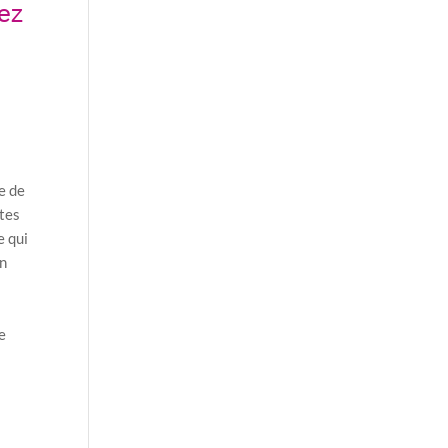
ez
e de
utes
e qui
en
e
ce