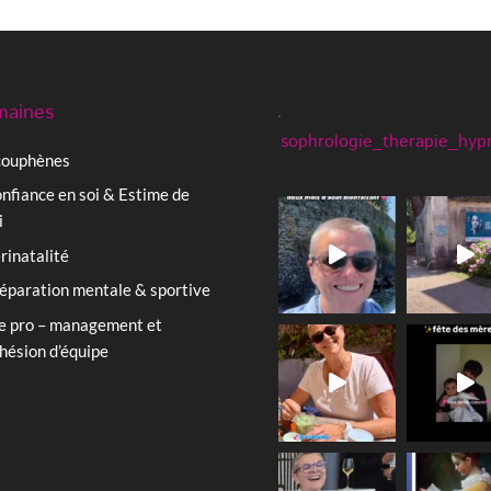
aines
sophrologie_therapie_hyp
ouphènes
nfiance en soi & Estime de
i
rinatalité
éparation mentale & sportive
e pro – management et
hésion d’équipe