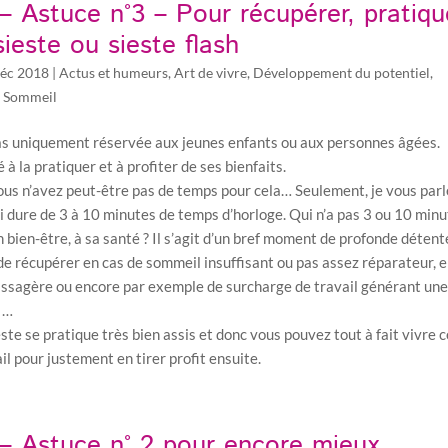
– Astuce n°3 – Pour récupérer, pratiqu
sieste ou sieste flash
éc 2018
|
Actus et humeurs
,
Art de vivre
,
Développement du potentiel
,
,
Sommeil
pas uniquement réservée aux jeunes enfants ou aux personnes âgées.
 à la pratiquer et à profiter de ses bienfaits.
vous n’avez peut-être pas de temps pour cela… Seulement, je vous parl
qui dure de 3 à 10 minutes de temps d’horloge. Qui n’a pas 3 ou 10 min
 bien-être, à sa santé ? Il s’agit d’un bref moment de profonde détent
e récupérer en cas de sommeil insuffisant ou pas assez réparateur, 
assagère ou encore par exemple de surcharge de travail générant un
, …
este se pratique très bien assis et donc vous pouvez tout à fait vivre 
l pour justement en tirer profit ensuite.
– Astuce n° 2 pour encore mieux