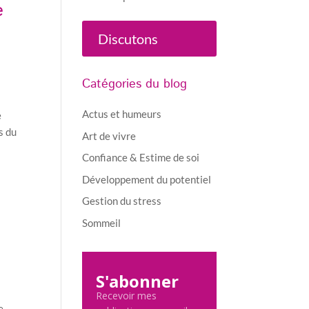
e
Discutons
Catégories du blog
Actus et humeurs
e
s du
Art de vivre
Confiance & Estime de soi
Développement du potentiel
Gestion du stress
Sommeil
n
S'abonner
Recevoir mes
e