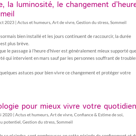
, la luminosité, le changement d’heur
mmeil
ct 2023
|
Actus et humeurs
,
Art de vivre
,
Gestion du stress
,
Sommeil
ormais bien installé et les jours continuent de raccourcir, la durée
 est plus brève.
ai que le passage à l’heure d’hiver est généralement mieux supporté qu
’été qui intervient en mars sauf par les personnes souffrant de trouble
quelques astuces pour bien vivre ce changement et protéger votre
logie pour mieux vivre votre quotidie
i 2020
|
Actus et humeurs
,
Art de vivre
,
Confiance & Estime de soi
,
u potentiel
,
Gestion du stress
,
Sommeil
 de se plaindre, sont nombreuses en cette période de confinement et d