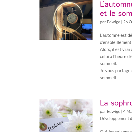
L’automne
et le so
par
Edwige
|
26 O
L’automne est dés
d’ensoleillement
Alors, il est vr
celui à l’heure d
sommeil.
Je vous partage 
sommeil.
La sophro
par
Edwige
|
4 Ma
Développement d
Oui, les raisons