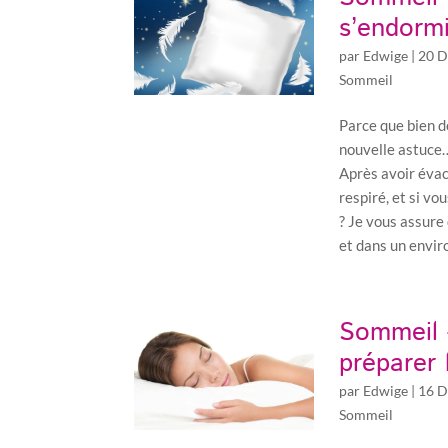
s’endormi
par
Edwige
|
20 D
Sommeil
Parce que bien do
nouvelle astuce
Après avoir évac
respiré, et si vo
? Je vous assure
et dans un envi
Sommeil 
préparer
par
Edwige
|
16 D
Sommeil