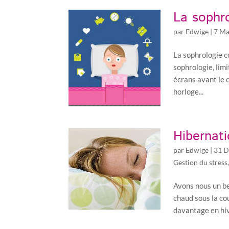
La sophr
par
Edwige
|
7 Ma
La sophrologie 
sophrologie, lim
écrans avant le 
horloge...
Hibernat
par
Edwige
|
31 D
Gestion du stress
Avons nous un bes
chaud sous la co
davantage en hiv