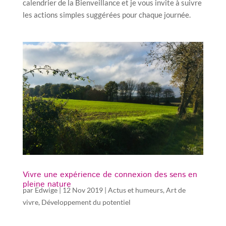
calendrier de la Bienveillance et je vous invite à suivre
les actions simples suggérées pour chaque journée.
Vivre une expérience de connexion des sens en
pleine nature
par
Edwige
|
12 Nov 2019
|
Actus et humeurs
,
Art de
vivre
,
Développement du potentiel